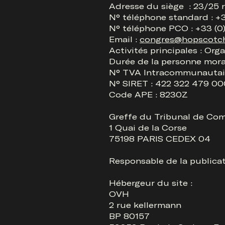
Adresse du siège : 23/25 
N° téléphone standard : +3
N° téléphone PCO : +33 (0
Email :
congres@hopscotc
Activités principales : Org
Durée de la personne mora
N° TVA Intracommunautair
N° SIRET : 422 322 479 0
Code APE : 8230Z
Greffe du Tribunal de Co
1 Quai de la Corse
75198 PARIS CEDEX 04
Responsable de la publica
Hébergeur du site :
OVH
2 rue kellermann
BP 80157