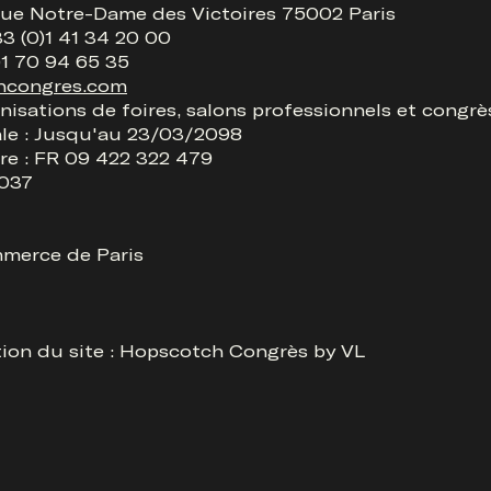
rue Notre-Dame des Victoires 75002 Paris
3 (0)1 41 34 20 00
)1 70 94 65 35
hcongres.com
anisations de foires, salons professionnels et congrè
le : Jusqu'au 23/03/2098
e : FR 09 422 322 479
0037
mmerce de Paris
tion du site : Hopscotch Congrès by VL